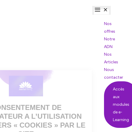
Nos
offres
Notre
ADN
Nos
Articles
Nous
contacter
Accès
aux
modules
de e-
Learning