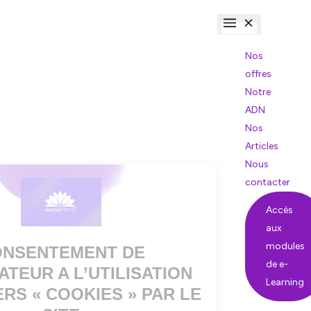
Nos
offres
Notre
ADN
Nos
Articles
Nous
contacter
Accès
aux
modules
de e-
Learning