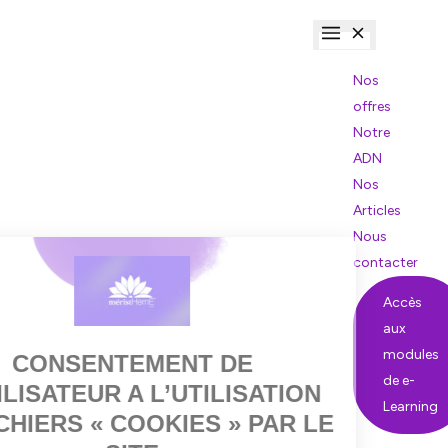
Nos
offres
Notre
ADN
Nos
Articles
Nous
contacter
Accès
aux
modules
de e-
Learning