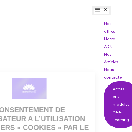
Nos
offres
Notre
ADN
Nos
Articles
Nous
contacter
Accès
aux
modules
de e-
Learning