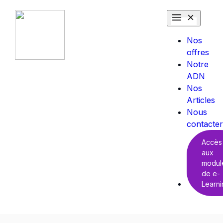
Nos
offres
Notre
ADN
Nos
Articles
Nous
contacter
Accès
aux
modul
de e-
Learni