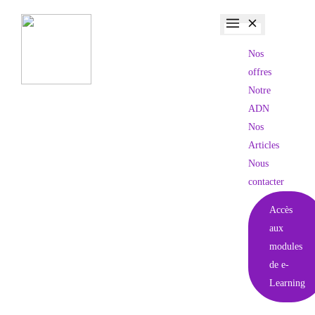
Nos
offres
Notre
ADN
Nos
Articles
Nous
contacter
Accès
aux
modules
de e-
Learning