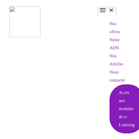
Nos
offres
Notre
ADN
Nos
Articles
Nous
contacter
Accès
aux
modules
de e-
Learning