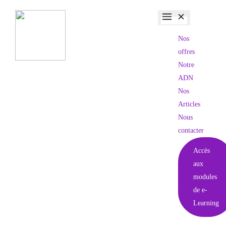
Nos
offres
Notre
ADN
Nos
Articles
Nous
contacter
Accès
aux
modules
de e-
Learning