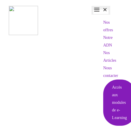
Nos
offres
Notre
ADN
Nos
Articles
Nous
contacter
Accès
aux
modules
de e-
Learning