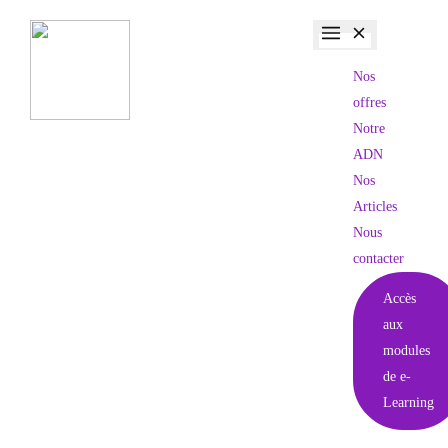
Nos
offres
Notre
ADN
Nos
Articles
Nous
contacter
Accès
aux
modules
de e-
Learning