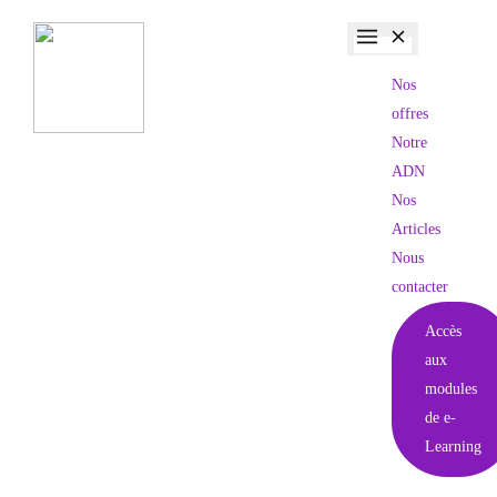
Nos
offres
Notre
ADN
Nos
Articles
Nous
contacter
Accès
aux
modules
de e-
Learning