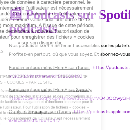
📰 Podcasts sur Spoti
podcasts
Nos podcasts sont maintenant accessibles sur les platef
Profitez-en partout, où que vous soyez. Et abonnez-vous
Fondamentaux méristHemE sur iTunes
:
https://podcasts
m%C3%A9ristheme/id1516639403
Fondamentaux méristHemE sur Spotify
:
https://open.spotify.com/show/3vUcmjvrVO43QOwyG
Outils et Exercices sur iTunes
:
https://podcasts.apple.co
exercices/id1516640417