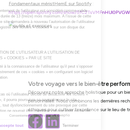
Fondamentaux méristHemE sur Spotify
:
https://open.spotify.com/show/5fC2TsVMFnHUl0PVGWi
Votre voyage vers le bien-être perfo
Découvrez notre approche holistique pour un bi
personnalisé. Nous combinons les dernières rec
éthiques pour cultiver l’excellence sur le lieu de tr