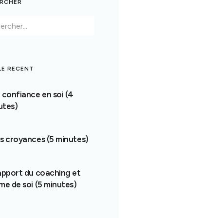
RCHER
LE RECENT
La confiance en soi (4
utes)
Les croyances (5 minutes)
L’apport du coaching et
me de soi (5 minutes)