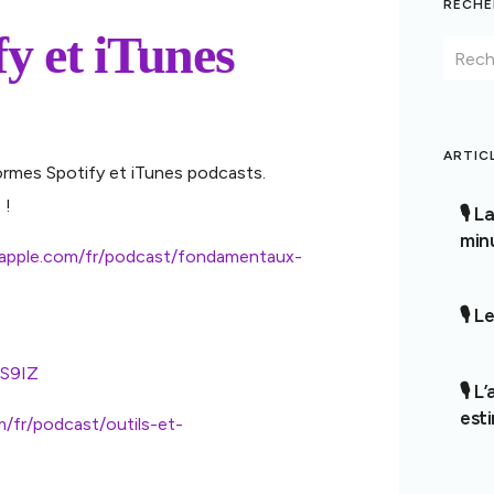
RECHE
fy et iTunes
ARTIC
ormes Spotify et iTunes podcasts.
 !
🎙️ 
min
.apple.com/fr/podcast/fondamentaux-
🎙️ 
HS9IZ
🎙️ 
esti
m/fr/podcast/outils-et-